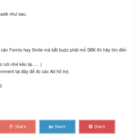
Lasik như sau:
ếp cận Femto hay Smile mà bắt buộc phải mổ SBK thì hãy tìm đến
 nói nhé kẻo lại ....
)
mment tại đây để đc các Ad hỗ trợ.
3
Share
Share
Share