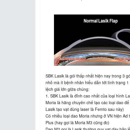
SBK Lasik là gói thấp nhất hiện nay trong 3 gó
nhỏ mà ít bệnh nhân hiểu dẫn tới tình trạng 
lệch giá lớn giữa chúng:
1. SBK Lasik là đỉnh cao nhất của loại hình L
Moria là hãng chuyên chế tạo các loại dao để 
Lasik tạo vạt dùng laser là Femto sau này)
Có nhiều loại dao Moria nhưng ở VN hiện Ad 
Plus (hay gọi là Moria M3 cũng đc)
Dao M2 gọi là Lasik thường quy vạt dày bản lề