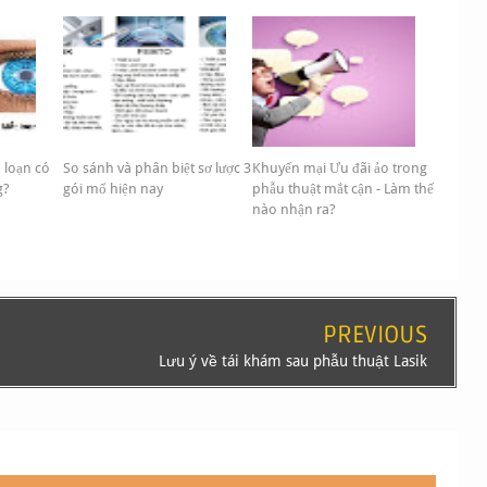
 loạn có
So sánh và phân biệt sơ lược 3
Khuyến mại Ưu đãi ảo trong
g?
gói mổ hiện nay
phẫu thuật mắt cận - Làm thế
nào nhận ra?
PREVIOUS
Lưu ý về tái khám sau phẫu thuật Lasik