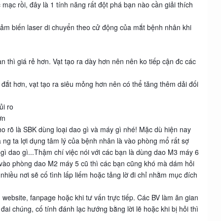
mạc rồi, đây là 1 tính năng rất đột phá bạn nào cần giải thích
cảm biến laser di chuyển theo cử động của mắt bệnh nhân khi
thì giá rẻ hơn. Vạt tạo ra dày hơn nên nên ko tiếp cận đc các
ắt hơn, vạt tạo ra siêu mỏng hơn nên có thể tăng thêm dải đối
ủi ro
ơn
 cho rõ là SBK dùng loại dao gì và máy gì nhé! Mặc dù hiện nay
à ng ta lợi dụng tâm lý của bệnh nhân là vào phòng mổ rất sợ
ì dao gì...Thậm chí việc nói với các bạn là dùng dao M3 máy 6
n vào phòng dao M2 máy 5 cũ thì các bạn cũng khó mà dám hỏi
nhiều nơi sẽ cố tình lấp liếm hoặc tảng lờ đi chỉ nhằm mục đích
n website, fanpage hoặc khi tư vấn trực tiếp. Các BV làm ăn gian
đai chúng, cố tính đánh lạc hướng bằng lời lẽ hoặc khi bị hỏi thì