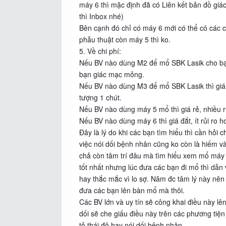
máy 6 thì mặc định đã có Liên kết bản đồ giác 
thì Inbox nhé)
Bên cạnh đó chỉ có máy 6 mới có thể có các 
phẫu thuật còn máy 5 thì ko.
5. Về chi phí:
Nếu BV nào dùng M2 để mổ SBK Lasik cho bạn 
bạn giác mạc mỏng.
Nếu BV nào dùng M3 để mổ SBK Lasik thì giá đ
tượng 1 chút.
Nếu BV nào dùng máy 5 mổ thì giá rẻ, nhiều r
Nếu BV nào dùng máy 6 thì giá đắt, ít rủi ro h
Đây là lý do khi các bạn tìm hiểu thì cần hỏi
việc nói dối bệnh nhân cũng ko còn là hiếm v
chả còn tâm trí đâu mà tìm hiểu xem mổ máy g
tốt nhất nhưng lúc đưa các bạn đi mổ thì dẫ
hay thắc mắc vì lo sợ. Năm đc tâm lý này nên 
đưa các bạn lên bàn mổ mà thôi.
Các BV lớn và uy tín sẽ công khai điều này lê
dối sẽ che giấu điều này trên các phương tiện 
tỏ thái độ hay nói dối bệnh nhân....