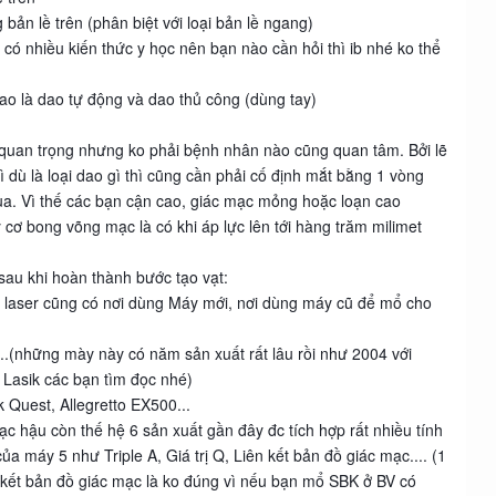
bản lề trên (phân biệt với loại bản lề ngang)
 có nhiều kiến thức y học nên bạn nào cần hỏi thì ib nhé ko thể
 dao là dao tự động và dao thủ công (dùng tay)
t quan trọng nhưng ko phải bệnh nhân nào cũng quan tâm. Bởi lẽ
 dù là loại dao gì thì cũng cần phải cố định mắt bằng 1 vòng
a. Vì thế các bạn cận cao, giác mạc mỏng hoặc loạn cao
cơ bong võng mạc là có khi áp lực lên tới hàng trăm milimet
 sau khi hoàn thành bước tạo vạt:
y laser cũng có nơi dùng Máy mới, nơi dùng máy cũ để mổ cho
...(những mày này có năm sản xuất rất lâu rồi như 2004 với
 Lasik các bạn tìm đọc nhé)
 Quest, Allegretto EX500...
lạc hậu còn thế hệ 6 sản xuất gần đây đc tích hợp rất nhiều tính
ủa máy 5 như Triple A, Giá trị Q, Liên kết bản đồ giác mạc.... (1
n kết bản đồ giác mạc là ko đúng vì nếu bạn mổ SBK ở BV có