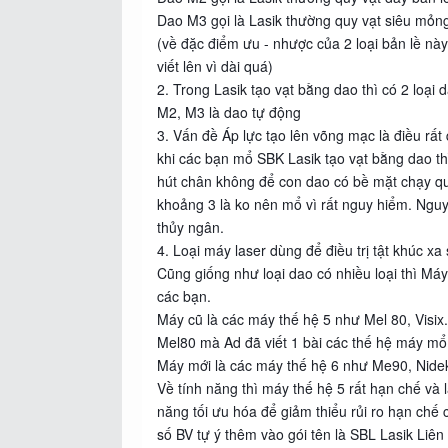
Dao M3 gọi là Lasik thường quy vạt siêu mỏng 
(về đặc điểm ưu - nhược của 2 loại bản lề này
viết lên vì dài quá)
2. Trong Lasik tạo vạt bằng dao thì có 2 loại
M2, M3 là dao tự động
3. Vấn đề Áp lực tạo lên võng mạc là điều rấ
khi các bạn mổ SBK Lasik tạo vạt bằng dao thì
hút chân không để con dao có bề mặt chạy qu
khoảng 3 là ko nên mổ vì rất nguy hiểm. Nguy 
thủy ngân.
4. Loại máy laser dùng để điều trị tật khúc xa
Cũng giống như loại dao có nhiều loại thì Má
các bạn.
Máy cũ là các máy thế hệ 5 như Mel 80, Visix
Mel80 mà Ad đã viết 1 bài các thế hệ máy mổ
Máy mới là các máy thế hệ 6 như Me90, Nidek
Về tính năng thì máy thế hệ 5 rất hạn chế và 
năng tối ưu hóa để giảm thiểu rủi ro hạn chế c
số BV tự ý thêm vào gói tên là SBL Lasik Liê