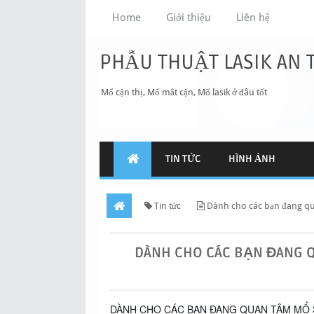
Home
Giới thiệu
Liên hệ
PHẪU THUẬT LASIK AN 
Mổ cận thị, Mổ mắt cận, Mổ lasik ở đâu tốt
TIN TỨC
HÌNH ẢNH
Tin tức
Dành cho các bạn đang qu
DÀNH CHO CÁC BẠN ĐANG 
DÀNH CHO CÁC BẠN ĐANG QUAN TÂM MỔ S