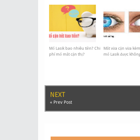
Mổ Lasik bao nhiêu tiền? Chi
Mắt vừa cận vừa kèm
phí mổ mắt cận thị?
mổ Lasik được khôn
NEXT
« Prev Post